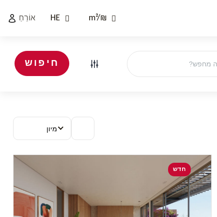
HE
m²
/
₪
אוֹרֵחַ
חיפוש
מיון
חדש