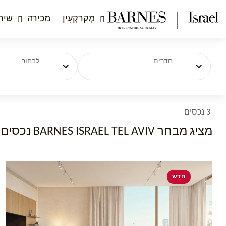
מְקַרקְעִין
מכירה
שיר
חדרים
לִבחוֹר
3 נכסים
מציג מבחר BARNES ISRAEL TEL AVIV נכסים למכירה ב
חדש