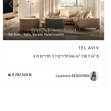
revious
Next
Tel Aviv - Yafo, Kerem Hateimanim
TEL AVIV
146 m² ל 118 m² מ
4 חדרים ל 3 חדרים מ
₪ 9,747,514 מ
Laurence BENZIMRA