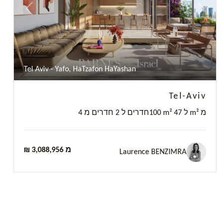
Previous
Next
Tel Aviv - Yafo, HaTzafon HaYashan
Tel-Aviv
100 m² ל 47 m² מ
4 חדרים ל 2 חדרים מ
₪ 3,088,956 מ
Laurence BENZIMRA