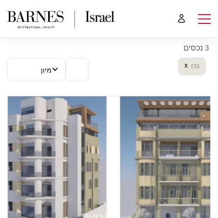
3 נכסים
x
בִּניָן
מיון